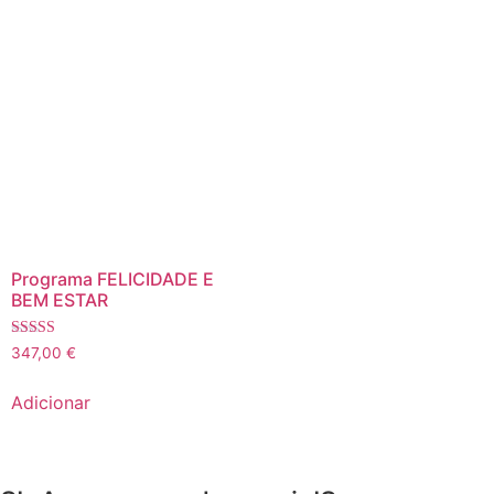
Programa FELICIDADE E
BEM ESTAR
Avaliação
347,00
€
5.00
de 5
Adicionar